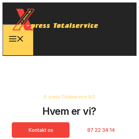
X-press Totalservice A/S
Hvem er vi?
Kontakt os
87 22 34 14