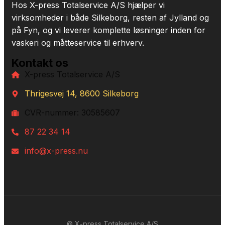
Hos X-press Totalservice A/S hjælper vi
virksomheder i både Silkeborg, resten af Jylland og
på Fyn, og vi leverer komplette løsninger inden for
vaskeri og måtteservice til erhverv.
Kontakt os
X-press Totalservice A/S
Thrigesvej 14, 8600 Silkeborg
CVR-nummer: 30585607
87 22 34 14
info@x-press.nu
© X-press Totalservice A/S