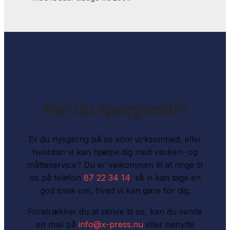
Har du spørgsmål?
Er du nysgerrig på os som virksomhed, eller
hvordan vi kan hjælpe dig med vaskeri- og
måtteservice? Du er velkommen til at ringe til
os på telefon
87 22 34 14
, så vi kan tage en
god snak om, hvad vi kan gøre for dig.
Foretrækker du at skrive til os, kan du sende
en mail på
info@x-press.nu
eller benytte