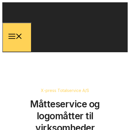
X-press Totalservice A/S
Måtteservice og
logomåtter til
virksomheder