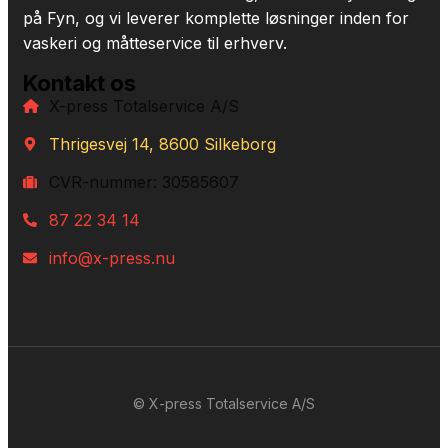
på Fyn, og vi leverer komplette løsninger inden for
vaskeri og måtteservice til erhverv.
Kontakt os
X-press Totalservice A/S
Thrigesvej 14, 8600 Silkeborg
CVR-nummer: 30585607
87 22 34 14
info@x-press.nu
© X-press Totalservice A/S