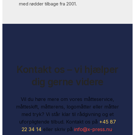
med rødder tilbage fra 2001.
Kontakt os – vi hjælper
dig gerne videre
Vil du høre mere om vores måtteservice,
måtteskift, måtterens, logomåtter eller måtter
med tryk? Vi står klar til rådgivning og et
uforpligtende tilbud. Kontakt os på
+45 87
22 34 14
eller skriv på
info@x-press.nu
.